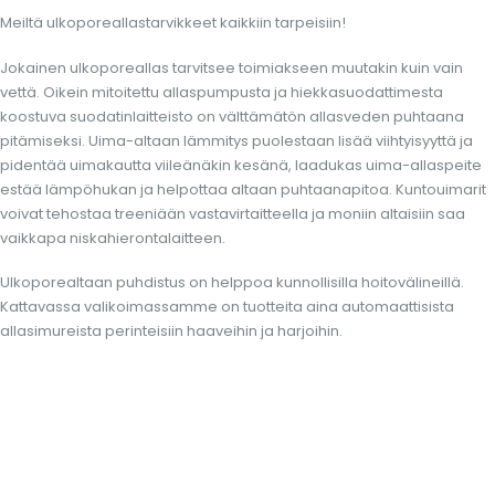
Meiltä ulkoporeallastarvikkeet kaikkiin tarpeisiin!
Jokainen ulkoporeallas tarvitsee toimiakseen muutakin kuin vain
vettä. Oikein mitoitettu allaspumpusta ja hiekkasuodattimesta
koostuva suodatinlaitteisto on välttämätön allasveden puhtaana
pitämiseksi. Uima-altaan lämmitys puolestaan lisää viihtyisyyttä ja
pidentää uimakautta viileänäkin kesänä, laadukas uima-allaspeite
estää lämpöhukan ja helpottaa altaan puhtaanapitoa. Kuntouimarit
voivat tehostaa treeniään vastavirtaitteella ja moniin altaisiin saa
vaikkapa niskahierontalaitteen.
Ulkoporealtaan puhdistus on helppoa kunnollisilla hoitovälineillä.
Kattavassa valikoimassamme on tuotteita aina automaattisista
allasimureista perinteisiin haaveihin ja harjoihin.