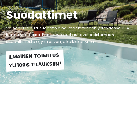
Suodattimet
Vaihda uusi kuitusuodatin aina vedenvaihdon yhteydessä 2-4
kertaa vuodessa. Pesutarvikkeet auttavat poistamaan
suodattimesta öljyn, rasvan ja kalkkikertymän.
ILMAINEN TOIMITUS
YLI 100€ TILAUKSIIN!