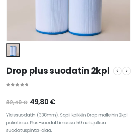
Drop plus suodatin 2kpl
0
out of 5
49,80
€
82,40
€
Yleissuodatin (338mm), Sopii kaikkiin Drop malleihin 2kpl
paketissa. Plus-suodattimessa 50 neliöjalkaa
suodatuspinta-alaa.