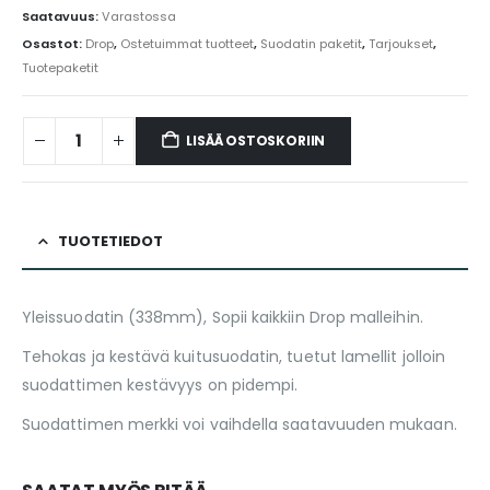
Saatavuus:
Varastossa
Osastot:
Drop
,
Ostetuimmat tuotteet
,
Suodatin paketit
,
Tarjoukset
,
Tuotepaketit
LISÄÄ OSTOSKORIIN
TUOTETIEDOT
Yleissuodatin (338mm), Sopii kaikkiin Drop malleihin.
Tehokas ja kestävä kuitusuodatin, tuetut lamellit jolloin
suodattimen kestävyys on pidempi.
Suodattimen merkki voi vaihdella saatavuuden mukaan.