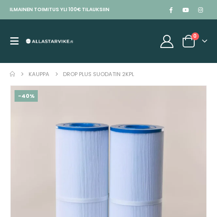
ILMAINEN TOIMITUS YLI 100€ TILAUKSIIN
0
KAUPPA
DROP PLUS SUODATIN 2KPL
-40%