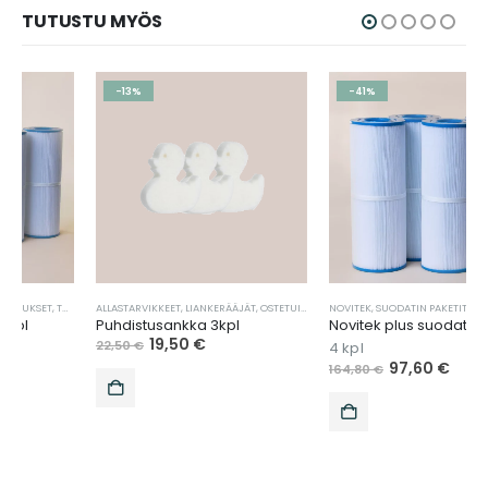
TUTUSTU MYÖS
-13%
-41%
ALLASTARVIKKEET
,
LIANKERÄÄJÄT
,
OSTETUIMMAT TUOTTEET
NOVITEK
,
SUODATIN PAKETIT
,
TARJOUKSET
,
TUOTEPAKETIT
,
TARJOUKSET
,
VEDEN
,
TUOT
Puhdistusankka 3kpl
Novitek plus suodatin 4kpl
19,50
€
22,50
€
4 kpl
97,60
€
164,80
€