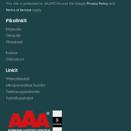
This site is protected by reCAPTCHA and the Google
Privacy Policy
and
Terms of Service
apply.
Pikalinkit
Kirjaudu
Oma tili
TIlaukset
Kassa
Ostoskori
Linkit
Yhteystiedot
Ulkoporeallas huolto
Tietosuojaseloste
Toimitusehdot