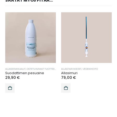
SAATAT MYÖS PITÄÄ...
ALLASKEMIKAALIT
,
OSTETUIMMAT TUOTTEET
,
SUODATTIMEN PUHDISTUS
ALLASTARVIKKEET
,
VEDENHOITO
,
VEDENHOITO
Suodattimen pesuaine
Allasimuri
29,90
€
79,00
€