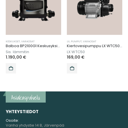
LX
,
PUMPUT
,
VARAOSAT
NISKATYYNYT
,
VARAOSAT
Balboa BP2100G1 Keskusyksikkö
Kiertovesipumppu LX WTC50M
Passion Spa niskatyyny lyhyt
49,00
€
LX WTC50
169,00
€
Asiakaspalvelu
YHTEYSTIEDOT
Osoite:
Vanha yhdystie 14 B, Järvenpää