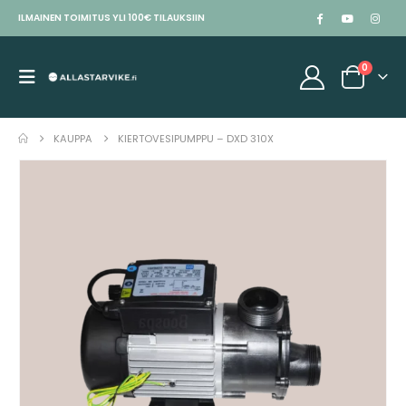
ILMAINEN TOIMITUS YLI 100€ TILAUKSIIN
0
KAUPPA
KIERTOVESIPUMPPU – DXD 310X