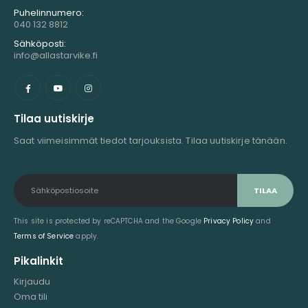
Puhelinnumero:
040 132 8812
Sähköposti:
info@allastarvike.fi
Tilaa uutiskirje
Saat viimeisimmät tiedot tarjouksista. Tilaa uutiskirje tänään.
This site is protected by reCAPTCHA and the Google
Privacy Policy
and
Terms of Service
apply.
Pikalinkit
Kirjaudu
Oma tili