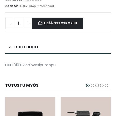
Osastot:
DXD
,
Pumput
,
Varaosat
LISÄÄ OSTOSKORIIN
TUOTETIEDOT
DXD 310X kiertovesipumppu
TUTUSTU MYÖS