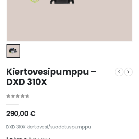
Kiertovesipumppu –
DXD 310X
0
out of 5
290,00
€
DXD 310X kiertovesi/suodatuspumppu
Saatavuus:
Varastossa