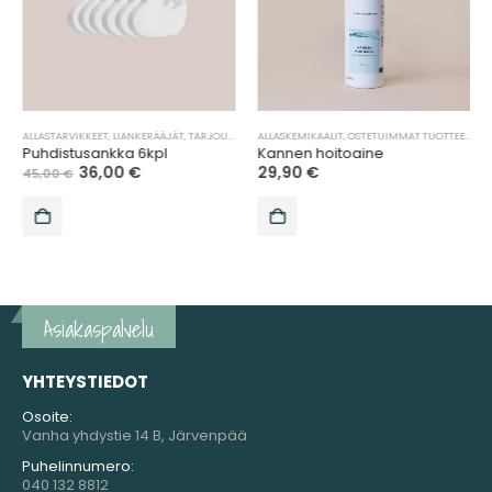
ALLASTARVIKKEET
,
LIANKERÄÄJÄT
,
TARJOUKSET
,
TUOTEPAKETIT
ALLASKEMIKAALIT
,
VEDENHOITO
,
OSTETUIMMAT TUOTTEET
,
TA
Puhdistusankka 6kpl
Kannen hoitoaine
36,00
€
29,90
€
45,00
€
Asiakaspalvelu
YHTEYSTIEDOT
Osoite:
Vanha yhdystie 14 B, Järvenpää
Puhelinnumero:
040 132 8812