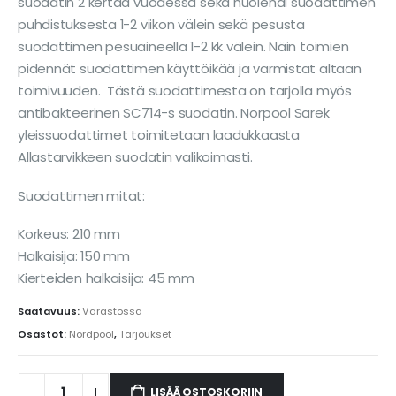
suodatin 2 kertaa vuodessa sekä huolehdi suodattimen
puhdistuksesta 1-2 viikon välein sekä pesusta
suodattimen pesuaineella 1-2 kk välein. Näin toimien
pidennät suodattimen käyttöikää ja varmistat altaan
toimivuuden. Tästä suodattimesta on tarjolla myös
antibakteerinen SC714-s suodatin. Norpool Sarek
yleissuodattimet toimitetaan laadukkaasta
Allastarvikkeen suodatin valikoimasti.
Suodattimen mitat:
Korkeus: 210 mm
Halkaisija: 150 mm
Kierteiden halkaisija: 45 mm
Saatavuus:
Varastossa
Osastot:
Nordpool
,
Tarjoukset
LISÄÄ OSTOSKORIIN