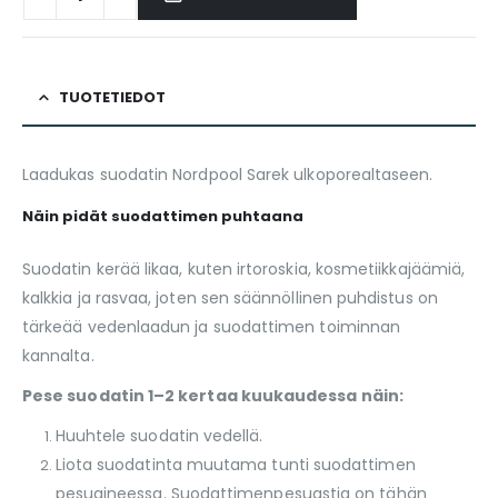
TUOTETIEDOT
Laadukas suodatin Nordpool Sarek ulkoporealtaseen.
Näin pidät suodattimen puhtaana
Suodatin kerää likaa, kuten irtoroskia, kosmetiikkajäämiä,
kalkkia ja rasvaa, joten sen säännöllinen puhdistus on
tärkeää vedenlaadun ja suodattimen toiminnan
kannalta.
Pese suodatin 1–2 kertaa kuukaudessa näin:
Huuhtele suodatin vedellä.
Liota suodatinta muutama tunti suodattimen
pesuaineessa. Suodattimenpesuastia on tähän