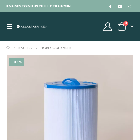
ILMAINEN TOIMITUS YLI 100€ TILAUKSIIN
0
KAUPPA
NORDPOOL SAREK
-33%