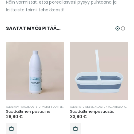
Näin varmistat, että poreallasvesi pysyy puhtaana ja
laitteisto toimii tehokkaasti!
SAATAT MYÖS PITÄÄ...
HUSPA
ALLASKEMIKAALIT
,
,
LAATUALTAAT
CELLO
,
DROP
,
,
HOTSPRING
LOISTOSPA
,
OSTETUIMMAT TUOTTEET
,
,
LYFCO
JACUZZI
,
NORDPOOL
,
KUOHUSPA
,
SUODATTIMEN PUHDISTUS
,
NOVITEK
ALLASTARVIKKEET
,
LOISTOSPA
,
PASSION SPA
,
LYFCO
,
ALLASTUKKU
,
NORDPOOL
,
SUODATTIMEN PUHDIST
,
VEDENHOITO
,
ARESSO
,
NOVITEK
,
AURASPA
,
PASS
Suodattimen pesuaine
Suodattimenpesuastia
29,90
€
33,90
€