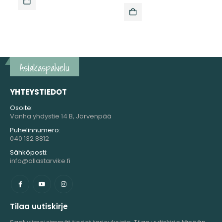
Asiakaspalvelu
YHTEYSTIEDOT
Osoite:
Vanha yhdystie 14 B, Järvenpää
Puhelinnumero:
040 132 8812
Sähköposti:
info@allastarvike.fi
Tilaa uutiskirje
Saat viimeisimmät tiedot tarjouksista. Tilaa uutiskirje tänään.