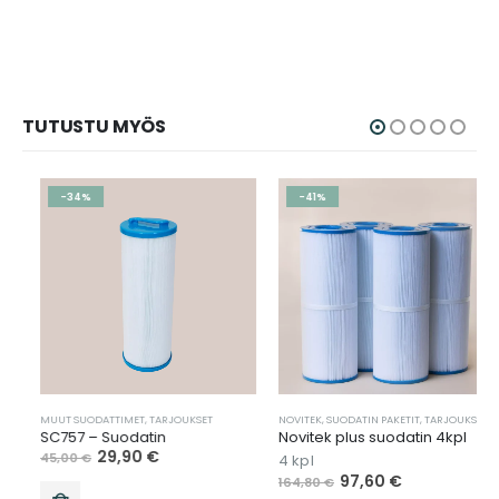
TUTUSTU MYÖS
-34%
-41%
MUUT SUODATTIMET
,
TARJOUKSET
NOVITEK
,
SUODATIN PAKETIT
,
TARJOUKSET
,
TUOT
SC757 – Suodatin
Novitek plus suodatin 4kpl
29,90
€
45,00
€
4 kpl
97,60
€
164,80
€