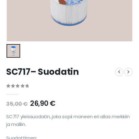
SC717– Suodatin
0
out of 5
26,90
€
35,00
€
SC717 yleissuodatin, joka sopii moneen eri allas merkkiin
ja malliin.
Suodattimen: