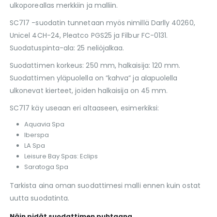
ulkoporeallas merkkiin ja malliin.
SC717 -suodatin tunnetaan myös nimillä Darlly 40260,
Unicel 4CH-24, Pleatco PGS25 ja Filbur FC-0131.
Suodatuspinta-ala: 25 neliöjalkaa.
Suodattimen korkeus: 250 mm, halkaisija: 120 mm.
Suodattimen yläpuolella on ”kahva” ja alapuolella
ulkonevat kierteet, joiden halkaisija on 45 mm.
SC717 käy useaan eri altaaseen, esimerkiksi:
Aquavia Spa
Iberspa
LA Spa
Leisure Bay Spas: Eclips
Saratoga Spa
Tarkista aina oman suodattimesi malli ennen kuin ostat
uutta suodatinta.
Näin pidät suodattimen puhtaana