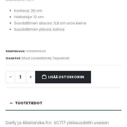
Korkeus: 26 cm
Halkaisija: 12 cm
Suodattimen alaosa: 3,8 cm uros kierre
Suodattimen yläosa: kahva
Saatavuus:
Varastossa
Osastot:
Muut suodattimet
,
Tarjoukset
LISÄÄ OSTOSKORIIN
TUOTETIEDOT
Darlly ja Allastarvike.fi:n SC717 yleissuodatin useaan