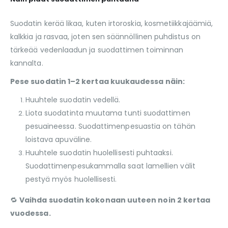
Suodatin kerää likaa, kuten irtoroskia, kosmetiikkajäämiä,
kalkkia ja rasvaa, joten sen säännöllinen puhdistus on
tärkeää vedenlaadun ja suodattimen toiminnan
kannalta.
Pese suodatin 1–2 kertaa kuukaudessa näin:
Huuhtele suodatin vedellä.
Liota suodatinta muutama tunti suodattimen
pesuaineessa. Suodattimenpesuastia on tähän
loistava apuväline.
Huuhtele suodatin huolellisesti puhtaaksi.
Suodattimenpesukammalla saat lamellien välit
pestyä myös huolellisesti.
🔁
Vaihda suodatin kokonaan uuteen noin 2 kertaa
vuodessa.