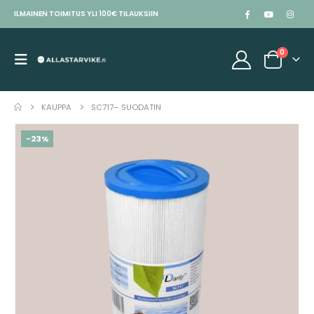
ILMAINEN TOIMITUS YLI 100€ TILAUKSIIN
0
KAUPPA
SC717– SUODATIN
-23%