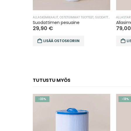
ALLASKEMIKAALIT
,
OSTETUIMMAT TUOTTEET
,
SUODATTIMEN PUHDISTUS
ALLASTAR
Suodattimen pesuaine
Allasim
29,90
€
79,0
LISÄÄ OSTOSKORIIN
LI
TUTUSTU MYÖS
-33%
-13%