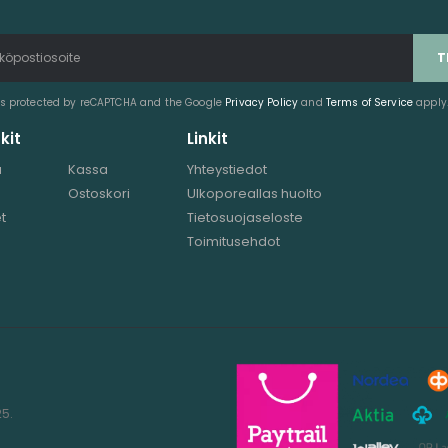
 is protected by reCAPTCHA and the Google
Privacy Policy
and
Terms of Service
apply
kit
Linkit
u
Kassa
Yhteystiedot
Ostoskori
Ulkoporeallas huolto
t
Tietosuojaseloste
Toimitusehdot
25.