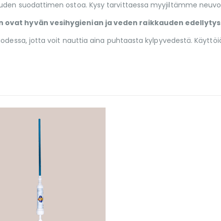
den suodattimen ostoa. Kysy tarvittaessa myyjiltämme neuvoa, j
n ovat hyvän vesihygienian ja veden raikkauden edellytys
uodessa, jotta voit nauttia aina puhtaasta kylpyvedestä. Käyttö