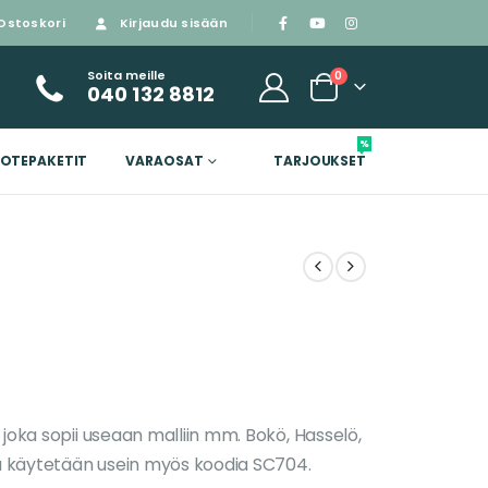
Ostoskori
Kirjaudu sisään
Soita meille
0
040 132 8812
%
OTEPAKETIT
VARAOSAT
TARJOUKSET
joka sopii useaan malliin mm. Bokö, Hasselö,
ta käytetään usein myös koodia SC704.