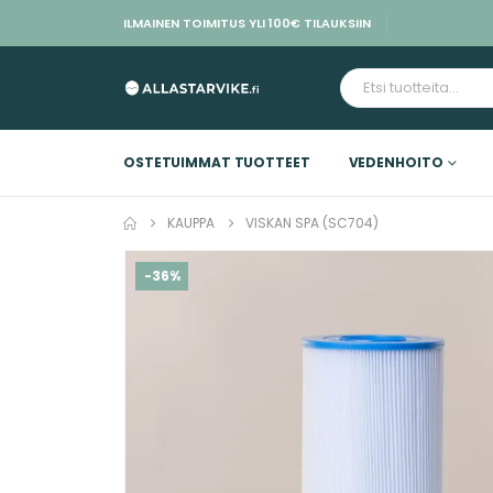
ILMAINEN TOIMITUS YLI 100€ TILAUKSIIN
OSTETUIMMAT TUOTTEET
VEDENHOITO
KAUPPA
VISKAN SPA (SC704)
-36%