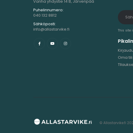
Vanha yhdystie 14 B, Järvenpää
Puhelinnumero:
040 132 8812
Sähköposti:
info@allastarvike.fi
This site
Pikalin
Kirjaud
Oma tili
TIlaukse
© Allastarvike.fi 20