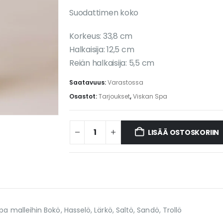
Suodattimen koko
Korkeus: 33,8 cm
Halkaisija: 12,5 cm
Reiän halkaisija: 5,5 cm
Saatavuus:
Varastossa
Osastot:
Tarjoukset
,
Viskan Spa
LISÄÄ OSTOSKORIIN
a malleihin Bokö, Hasselö, Lärkö, Saltö, Sandö, Trollö