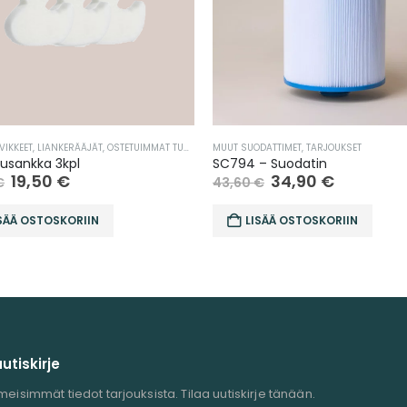
VIKKEET
,
LIANKERÄÄJÄT
,
OSTETUIMMAT TUOTTEET
,
MUUT SUODATTIMET
TARJOUKSET
,
TUOTEPAKETIT
,
TARJOUKSET
,
VEDENHOITO
tusankka 3kpl
SC794 – Suodatin
19,50
€
34,90
€
€
43,60
€
SÄÄ OSTOSKORIIN
LISÄÄ OSTOSKORIIN
uutiskirje
meisimmät tiedot tarjouksista. Tilaa uutiskirje tänään.