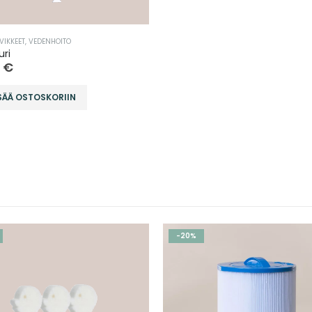
VIKKEET
,
VEDENHOITO
,
VEDENHOITO
uri
0
€
SÄÄ OSTOSKORIIN
-20%