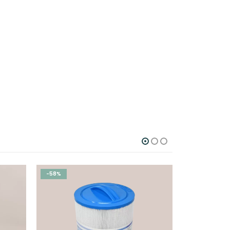
-58%
-18%