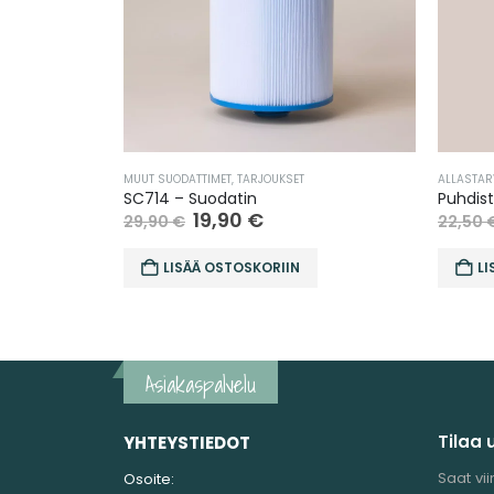
MUUT SUODATTIMET
,
TARJOUKSET
ALLASTAR
SC714 – Suodatin
Puhdis
19,90
€
29,90
€
22,50
LISÄÄ OSTOSKORIIN
LI
Asiakaspalvelu
Tilaa 
YHTEYSTIEDOT
Saat vii
Osoite: