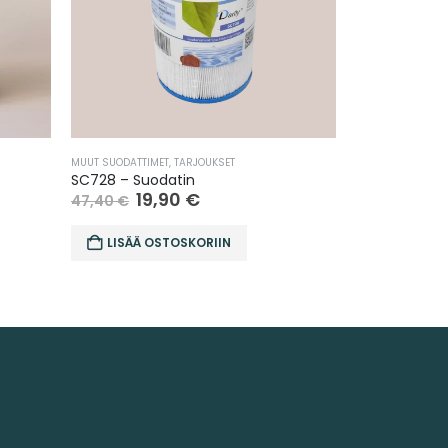
MUUT SUODATTIMET
,
TARJOUKSET
ALLASKEMIKAALIT
,
SC728 – Suodatin
Klooritabletti
19,90
€
41
47,40
€
50,80
€
LISÄÄ OSTOSKORIIN
LISÄÄ O