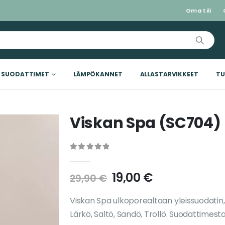
Oma tili
SUODATTIMET
LÄMPÖKANNET
ALLASTARVIKKEET
TU
Viskan Spa (SC704)
0
out of 5
19,00
€
29,90
€
Viskan Spa ulkoporealtaan yleissuodatin, 
Lärkö, Saltö, Sandö, Trollö. Suodattimes