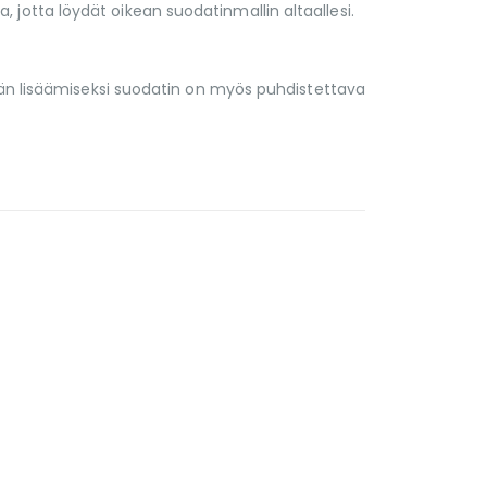
otta löydät oikean suodatinmallin altaallesi.
iän lisäämiseksi suodatin on myös puhdistettava