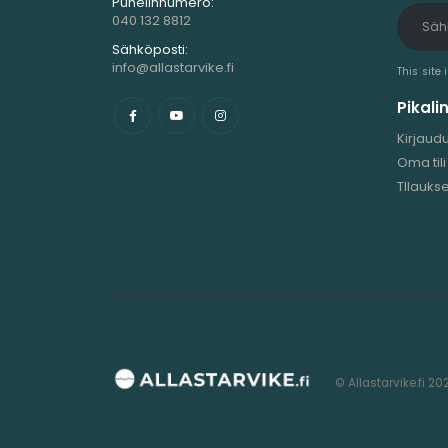
Sähköposti:
info@allastarvike.fi
This site
Pikalin
Kirjaud
Oma tili
TIlaukse
© Allastarvike.fi 20