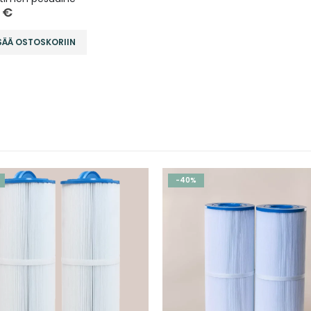
0
€
SÄÄ OSTOSKORIIN
-41%