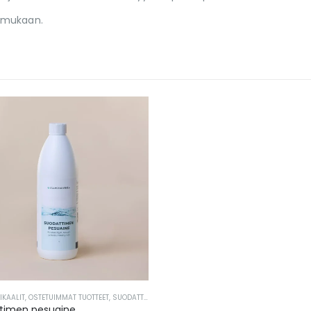
n mukaan.
IKAALIT
,
OSTETUIMMAT TUOTTEET
,
SUODATTIMEN PUHDISTUS
,
VEDENHOITO
timen pesuaine