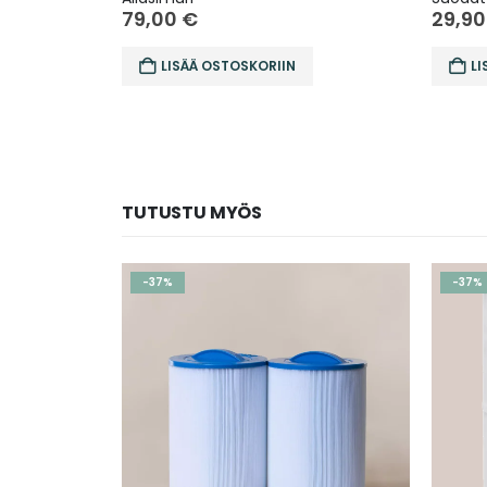
79,00
€
29,9
LISÄÄ OSTOSKORIIN
LI
TUTUSTU MYÖS
-37%
-40%