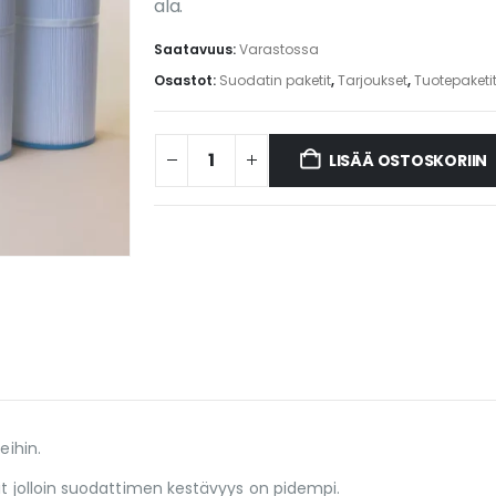
ala.
Saatavuus:
Varastossa
Osastot:
Suodatin paketit
,
Tarjoukset
,
Tuotepaketi
LISÄÄ OSTOSKORIIN
eihin.
it jolloin suodattimen kestävyys on pidempi.