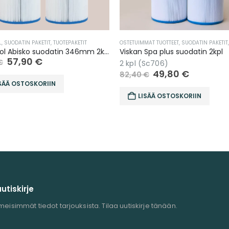
MAT TUOTTEET
,
SUODATIN PAKETIT
,
TARJOUKSET
,
TUOTEPAKETIT
SUODATIN PAKETIT
,
VISKAN SPA
,
TARJOUKSET
,
TUOTEPAKE
Spa plus suodatin 2kpl
Viskan Spa plus suodatin 4kpl
(Sc706)
4 kpl (sc706)
49,80
€
97,60
€
€
164,80
€
SÄÄ OSTOSKORIIN
LISÄÄ OSTOSKORIIN
uutiskirje
meisimmät tiedot tarjouksista. Tilaa uutiskirje tänään.