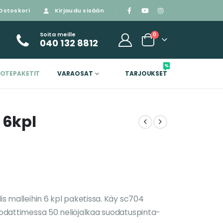
Ostoskori
Kirjaudu sisään
Soita meille
0
040 132 8812
%
OTEPAKETIT
VARAOSAT
TARJOUKSET
 6kpl
lis malleihin 6 kpl paketissa. Käy sc704
suodattimessa 50 neliöjalkaa suodatuspinta-