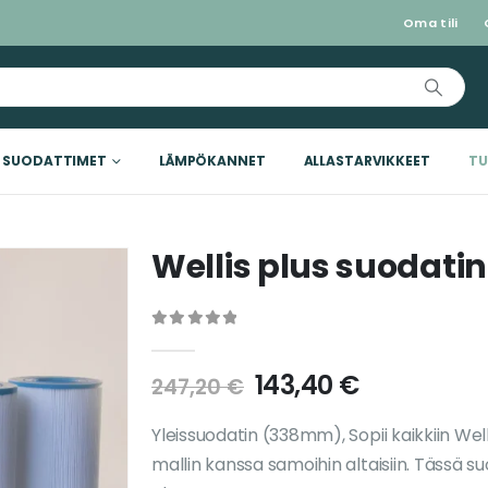
Oma tili
SUODATTIMET
LÄMPÖKANNET
ALLASTARVIKKEET
TU
Wellis plus suodatin
0
out of 5
143,40
€
247,20
€
Yleissuodatin (338mm), Sopii kaikkiin Wel
mallin kanssa samoihin altaisiin. Tässä 