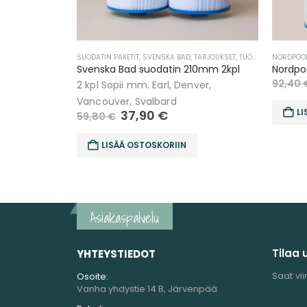
TARJOUKSET
,
TUOTEPAKETIT
NORDPOOL
,
SUODATIN PAKETIT
,
TUOTEPAKETIT
OSTETUIM
10mm 2kpl
Nordpool Abisko suodatin 346mm 2kpl
Viskan 
57,90
€
92,40
€
ver,
2 kpl 
82,40
LISÄÄ OSTOSKORIIN
LI
Asiakaspalvelu
Tilaa 
YHTEYSTIEDOT
Saat vii
Osoite:
Vanha yhdystie 14 B, Järvenpää
Puhelinnumero:
040 132 8812