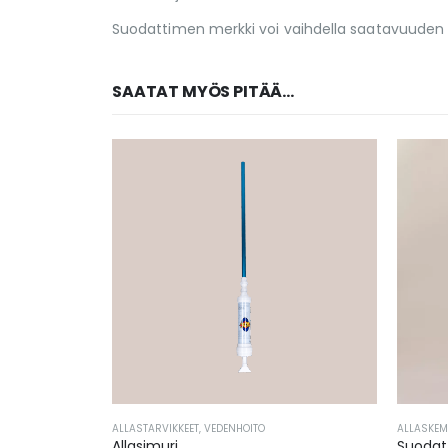
Suodattimen merkki voi vaihdella saatavuude
SAATAT MYÖS PITÄÄ...
ALLASTARVIKKEET
,
VEDENHOITO
ALLASKEM
Allasimuri
Suodat