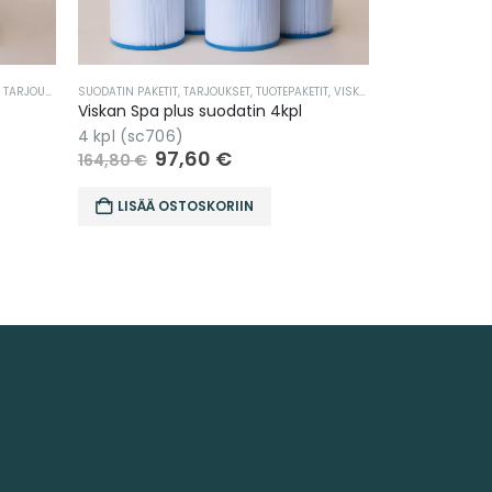
TIT
,
VISKAN SPA
JACUZZI
,
SUODATIN PAKETIT
,
TARJOUKSET
,
TUOTEPAKETIT
CELLO
,
SUODATIN P
Jacuzzi plus suodatin 4kpl
Cello plus su
Sopii mm J-200 4 kpl
4 kpl
97,60
€
9
164,80
€
164,80
€
LISÄÄ OSTOSKORIIN
LISÄÄ O