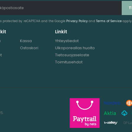
 is protected by reCAPTCHA and the Google
Privacy Policy
and
Terms of Service
apply
kit
Linkit
u
Kassa
Yhteystiedot
Ostoskori
Ulkoporeallas huolto
t
Tietosuojaseloste
Toimitusehdot
25.