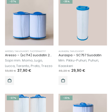
-37%
-35%
ARESSO
,
TARJOUKSET
,
TUOTEPAKETIT
AURASPA
,
TARJOUKSET
Aresso – (sc714) suodatin 2kpl
Auraspa – SC757 Suodatin
Sopii mm. Momo, Lugo,
Mm. Pikku-Puhuri, Puhuri,
Lucca, Taranto, Prato, Trezzo
Kaaskeri
37,90
€
29,90
€
59,80
€
46,20
€
-37%
-33%