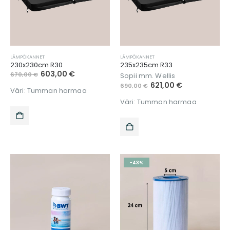
LÄMPÖKANNET
LÄMPÖKANNET
230x230cm R30
235x235cm R33
603,00
€
670,00
€
Sopii mm. Wellis
621,00
€
690,00
€
Väri: Tumman harmaa
Väri: Tumman harmaa
-43%