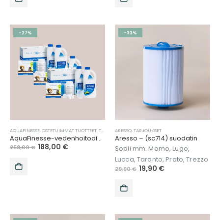
-27%
-33%
AQUAFINESSE
,
OSTETUIMMAT TUOTTEET
,
TARJOUKSET
ARESSO
,
TUOTEPAKETIT
,
TARJOUKSET
,
UUTUUDET
,
VEDENHOITO
AquaFinesse-vedenhoitoaine 2kpl
Aresso – (sc714) suodatin
188,00
€
258,00
€
Sopii mm. Momo, Lugo,
Lucca, Taranto, Prato, Trezzo
19,90
€
29,90
€