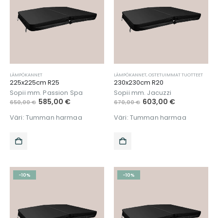
LÄMPÖKANNET
LÄMPÖKANNET
,
OSTETUIMMAT TUOTTEET
225x225cm R25
230x230cm R20
Sopii mm. Passion Spa
Sopii mm. Jacuzzi
585,00
€
603,00
€
650,00
€
670,00
€
Väri: Tumman harmaa
Väri: Tumman harmaa
-10%
-10%