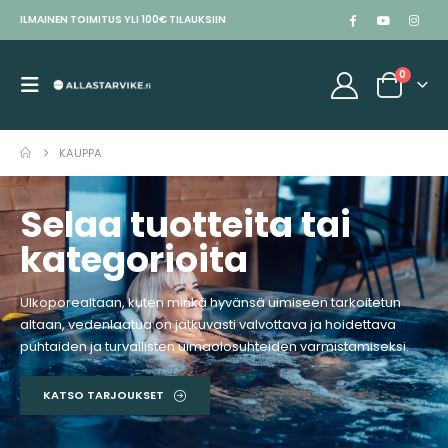
ILMAINEN TOIMITUS YLI 100€ TILAUKSIIN
0
KAUPPA
Selaa tuotteita tai
kategorioita
Ulkoporealtaan, kuten minkä hyvänsä uimiseen tarkoitetun
altaan, vedenlaatua on jatkuvasti valvottava ja hoidettava
puhtaiden ja turvallisten uimaolosuhteiden varmistamiseksi.
KATSO TARJOUKSET