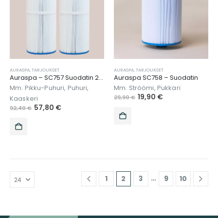
AURASPA
,
TARJOUKSET
AURASPA
,
TARJOUKSET
Auraspa – SC757 Suodatin 2kpl
Auraspa SC758 – Suodatin
Mm. Pikku-Puhuri, Puhuri,
Mm. Ströömi, Pukkari
19,90
€
29,90
€
Kaaskeri
57,80
€
92,40
€
…
1
2
3
9
10