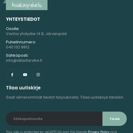
Asiakaspalvelu
YHTEYSTIEDOT
Osoite:
Vanha yhdystie 14 B, Järvenpää
Puhelinnumero:
040 132 8812
Sähköposti:
info@allastarvike.fi
Tilaa uutiskirje
Saat viimeisimmät tiedot tarjouksista. Tilaa uutiskirje tänään.
This site is protected by reCAPTCHA and the Google
Privacy Policy
and