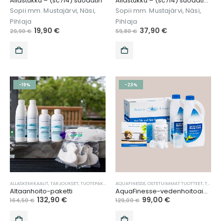
Allastukku – (sc714) suodatin
Allastukku – (sc714) suodatin 2kpl
Sopii mm. Mustajärvi, Näsi,
Sopii mm. Mustajärvi, Näsi,
Pihlaja
Pihlaja
19,90
€
37,90
€
29,90
€
59,80
€
-19%
-23%
ALLASKEMIKAALIT
,
TARJOUKSET
,
TUOTEPAKETIT
,
UUTUUDET
AQUAFINESSE
,
VEDENHOITO
,
OSTETUIMMAT TUOTTEET
,
TARJOUKSET
Altaanhoito-paketti
AquaFinesse-vedenhoitoaine
132,90
€
99,00
€
164,50
€
129,00
€