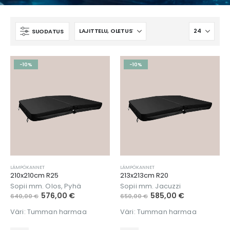
SUODATUS
-10%
-10%
LÄMPÖKANNET
LÄMPÖKANNET
210x210cm R25
213x213cm R20
Sopii mm. Olos, Pyhä
Sopii mm. Jacuzzi
576,00
€
585,00
€
640,00
€
650,00
€
Väri: Tumman harmaa
Väri: Tumman harmaa