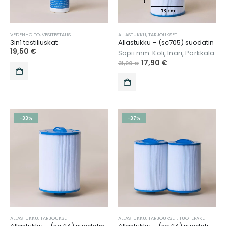
VEDENHOITO
,
VESITESTAUS
ALLASTUKKU
,
TARJOUKSET
3in1 testiliuskat
Allastukku – (sc705) suodatin
19,50
€
Sopii mm. Koli, Inari, Porkkala
17,90
€
31,20
€
-33%
-37%
ALLASTUKKU
,
TARJOUKSET
ALLASTUKKU
,
TARJOUKSET
,
TUOTEPAKETIT