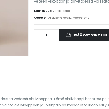
veteen viikoittain ja tarvittaessa voi li
Saatavuus:
Varastossa
Osastot:
Allaskemikaalit
,
Vedenhoito
LISÄÄ OSTOSKORIIN
odostaa vedessä aktiivihappea. Tämä aktiivihappi hapettaa pois
vaihto aktiivihappeen ja toisinpäin on mahdollista ilman erityis