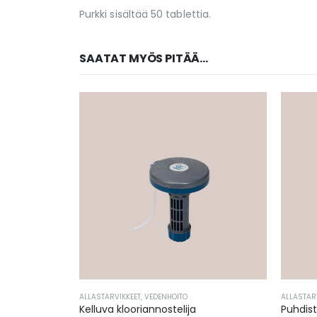
Purkki sisältää 50 tablettia.
SAATAT MYÖS PITÄÄ...
ALLASTARVIKKEET
,
VEDENHOITO
ALLASTAR
Kelluva klooriannostelija
Puhdis