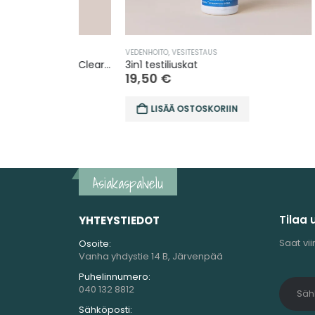
VEDENHOITO
,
VESITESTAUS
ALLASKEM
Laadukas Bromisuola Gecko In. Clear laitteeseen
3in1 testiliuskat
Putkist
19,50
€
29,9
LISÄÄ OSTOSKORIIN
LI
Asiakaspalvelu
Tilaa 
YHTEYSTIEDOT
Saat vii
Osoite:
Vanha yhdystie 14 B, Järvenpää
Puhelinnumero:
040 132 8812
Sähköposti: