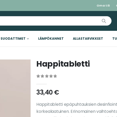
Oma tili
SUODATTIMET
LÄMPÖKANNET
ALLASTARVIKKEET
TU
Happitabletti
0
out of 5
33,40
€
Happitabletti epäpuhtauksien desinfioint
korkealaatuinen. Erinomainen vaihtoehto 