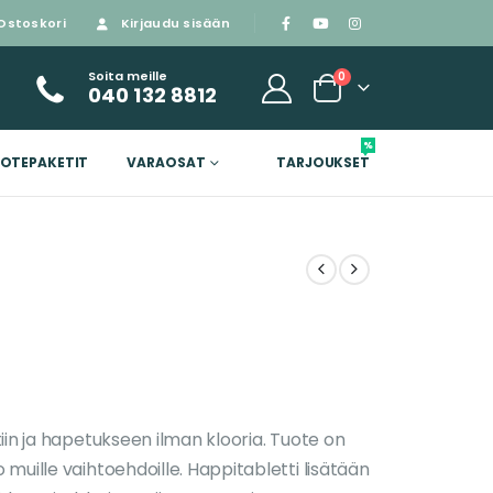
Ostoskori
Kirjaudu sisään
Soita meille
0
040 132 8812
%
OTEPAKETIT
VARAOSAT
TARJOUKSET
iin ja hapetukseen ilman klooria. Tuote on
muille vaihtoehdoille. Happitabletti lisätään