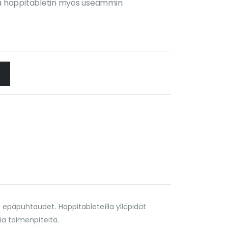
sätä happitabletin myös useammin.
 epäpuhtaudet. Happitableteilla ylläpidät
iä toimenpiteitä.