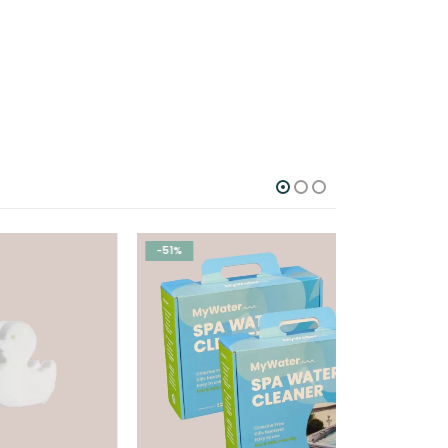
-51%
-19%