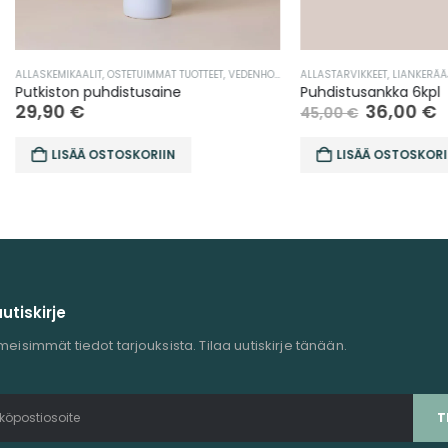
IKAALIT
,
OSTETUIMMAT TUOTTEET
,
VEDENHOITO
ALLASTARVIKKEET
,
LIANKERÄÄJÄT
,
TARJOUK
on puhdistusaine
Puhdistusankka 6kpl
0
€
36,00
€
45,00
€
SÄÄ OSTOSKORIIN
LISÄÄ OSTOSKORIIN
uutiskirje
meisimmät tiedot tarjouksista. Tilaa uutiskirje tänään.