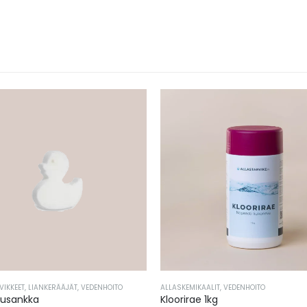
VIKKEET
,
LIANKERÄÄJÄT
,
VEDENHOITO
ALLASKEMIKAALIT
,
VEDENHOITO
tusankka
Kloorirae 1kg