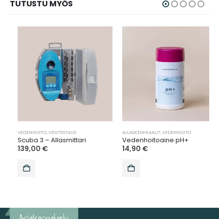
TUTUSTU MYÖS
ITO
PASSION SPA
,
TARJOUKSET
VEDENHOITO
,
SUODATTIMEN PUHDISTUS
,
VEDENHOITO
,
VESITESTAUS
,
SUODATTIMET
ALLASKEMIKAALIT
,
SVENSKA BAD
,
,
UUTUUDET
VEDENHOITO
,
VEDENHOITO
,
VEL
Scuba 3 – Allasmittari
Vedenhoitoaine pH+
139,00
€
14,90
€
Asiakaspalvelu