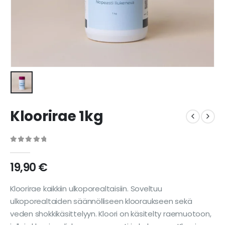
Kloorirae 1kg
0
out of 5
19,90
€
Kloorirae kaikkiin ulkoporealtaisiin. Soveltuu
ulkoporealtaiden säännölliseen klooraukseen sekä
veden shokkikäsittelyyn. Kloori on käsitelty raemuotoon,