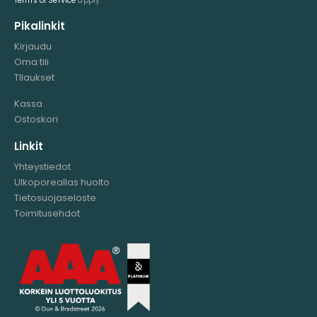
Terms of Service
apply.
Pikalinkit
Kirjaudu
Oma tili
TIlaukset
Kassa
Ostoskori
Linkit
Yhteystiedot
Ulkoporeallas huolto
Tietosuojaseloste
Toimitusehdot