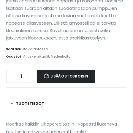
jolloin kloorirae liukenee nopeasti ja kokonaan. Kloorirae
lisätään suoraan altaan suodatinosaan pumppujen
ollessa käynnissä, josta se leviää suuttimien kautta
nopeasti allasveteen. Erillistä annostelijaa ei tarvita
kloorirakeen kanssa. Soveltuu erinomaisesti sekä
jatkuvaan klooraukseen, että shokkikäsittelyyn.
Saatavuus:
Varastossa
Osastot:
Allaskemikaalit
,
Vedenhoito
LISÄÄ OSTOSKORIIN
TUOTETIEDOT
Kloorirae kaikkiin ulkoporealtaisiin. Nopeasti liukeneva
kalkiton ja pH-vakaa granulaatti, jonka