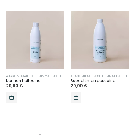
,
TARJOUKSET
ALLASKEMIKAALIT
,
VEDENHOITO
,
OSTETUIMMAT TUOTTEET
,
TARJOUKSET
ALLASKEMIKAALIT
,
VEDENHOITO
,
OSTETUIMMAT TUOTTEET
,
SU
Kannen hoitoaine
Suodattimen pesuaine
29,90
€
29,90
€