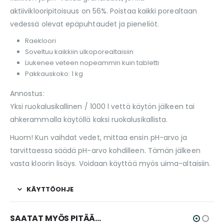
aktiiviklooripitoisuus on 56%. Poistaa kaikki porealtaan
vedessä olevat epäpuhtaudet ja pieneliöt.
Raekloori
Soveltuu kaikkiin ulkoporealtaisiin
Liukenee veteen nopeammin kuin tabletti
Pakkauskoko: 1 kg
Annostus:
Yksi ruokalusikallinen / 1000 l vettä käytön jälkeen tai
ahkerammalla käytöllä kaksi ruokalusikallista.
Huom! Kun vaihdat vedet, mittaa ensin pH-arvo ja
tarvittaessa säädä pH-arvo kohdilleen. Tämän jälkeen
vasta kloorin lisäys. Voidaan käyttää myös uima-altaisiin.
KÄYTTÖOHJE
SAATAT MYÖS PITÄÄ...