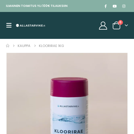
ILMAINEN TOIMITUS YLI 100€ TILAUKSIIN
0
KAUPPA
KLOORIRAE 1KG