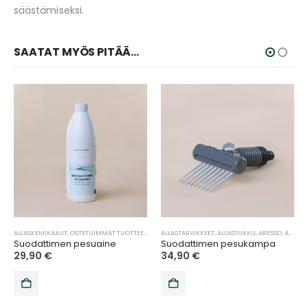
säästämiseksi.
SAATAT MYÖS PITÄÄ...
HUSPA
,
TARJOUKSET
ALLASKEMIKAALIT
,
LOISTOSPA
,
VEDENHOITO
,
LYFCO
,
OSTETUIMMAT TUOTTEET
,
NORDPOOL
,
NOVITEK
,
PASSION SPA
,
SUODATTIMEN PUHDISTUS
ALLASTARVIKKEET
,
SUODATTIMEN PUHDISTUS
,
ALLASTUKKU
,
VEDENHOITO
,
ARESSO
,
SUODATTIM
,
AURASPA
Suodattimen pesuaine
Suodattimen pesukampa
29,90
€
34,90
€