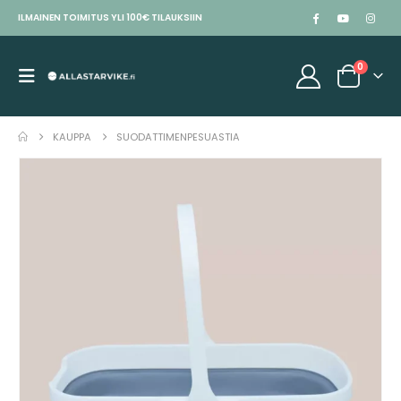
ILMAINEN TOIMITUS YLI 100€ TILAUKSIIN
0
KAUPPA
SUODATTIMENPESUASTIA