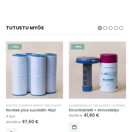
TUTUSTU MYÖS
-41%
-18%
,
TARJOUKSET
NOVITEK
,
,
SUODATIN PAKETIT
VEDENHOITO
,
TARJOUKSET
,
TUOTEPAKETIT
ALLASKEMIKAALIT
,
TARJOUKSET
,
TUOTEPAKETIT
,
Novitek plus suodatin 4kpl
Klooritabletti + Annostelija
41,80
€
50,80
€
4 kpl
97,60
€
164,80
€