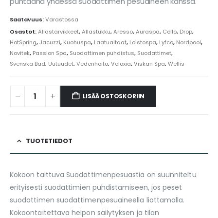
puhtaana yhdessä suodattimen pesuaineen kanssa.
Saatavuus:
Varastossa
Osastot:
Allastarvikkeet
,
Allastukku
,
Aresso
,
Auraspa
,
Cello
,
Drop
,
HotSpring
,
Jacuzzi
,
Kuohuspa
,
Laatualtaat
,
Loistospa
,
Lyfco
,
Nordpool
,
Novitek
,
Passion Spa
,
Suodattimen puhdistus
,
Suodattimet
,
Svenska Bad
,
Uutuudet
,
Vedenhoito
,
Veloxia
,
Viskan Spa
,
Wellis
LISÄÄ OSTOSKORIIN
TUOTETIEDOT
Kokoon taittuva Suodattimenpesuastia on suunniteltu
erityisesti suodattimien puhdistamiseen, jos peset
suodattimen suodattimenpesuaineella liottamalla.
Kokoontaitettava helpon säilytyksen ja tilan