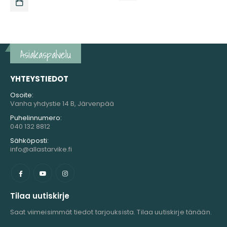
Asiakaspalvelu
YHTEYSTIEDOT
Osoite:
Vanha yhdystie 14 B, Järvenpää
Puhelinnumero:
040 132 8812
Sähköposti:
info@allastarvike.fi
Tilaa uutiskirje
Saat viimeisimmät tiedot tarjouksista. Tilaa uutiskirje tänään.